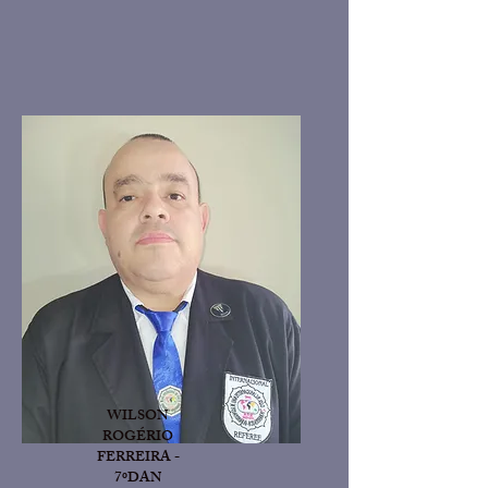
WILSON
ROGÉRIO
FERREIRA -
7ºDAN