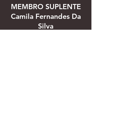
MEMBRO SUPLENTE
Camila Fernandes Da
Silva
MEMBRO SUPLENTE
Viviane Lillo Da Silva
Rua Duque de Caxias, 241, Vila
Suíça, Campos do Jordão - SP - CEP
12.466-004
CNPJ 12.160.451/0001-75
FUNDADA EM 15/01/2010
©2020 por Liga Internacional de Judô